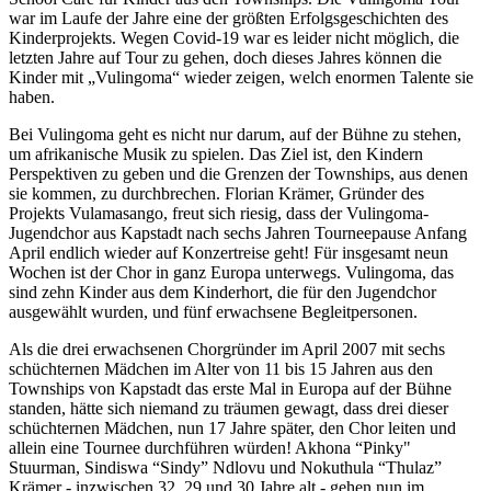
war im Laufe der Jahre eine der größten Erfolgsgeschichten des
Kinderprojekts. Wegen Covid-19 war es leider nicht möglich, die
letzten Jahre auf Tour zu gehen, doch dieses Jahres können die
Kinder mit „Vulingoma“ wieder zeigen, welch enormen Talente sie
haben.
Bei Vulingoma geht es nicht nur darum, auf der Bühne zu stehen,
um afrikanische Musik zu spielen. Das Ziel ist, den Kindern
Perspektiven zu geben und die Grenzen der Townships, aus denen
sie kommen, zu durchbrechen. Florian Krämer, Gründer des
Projekts Vulamasango, freut sich riesig, dass der Vulingoma-
Jugendchor aus Kapstadt nach sechs Jahren Tourneepause Anfang
April endlich wieder auf Konzertreise geht! Für insgesamt neun
Wochen ist der Chor in ganz Europa unterwegs. Vulingoma, das
sind zehn Kinder aus dem Kinderhort, die für den Jugendchor
ausgewählt wurden, und fünf erwachsene Begleitpersonen.
Als die drei erwachsenen Chorgründer im April 2007 mit sechs
schüchternen Mädchen im Alter von 11 bis 15 Jahren aus den
Townships von Kapstadt das erste Mal in Europa auf der Bühne
standen, hätte sich niemand zu träumen gewagt, dass drei dieser
schüchternen Mädchen, nun 17 Jahre später, den Chor leiten und
allein eine Tournee durchführen würden! Akhona “Pinky"
Stuurman, Sindiswa “Sindy” Ndlovu und Nokuthula “Thulaz”
Krämer - inzwischen 32, 29 und 30 Jahre alt - gehen nun im