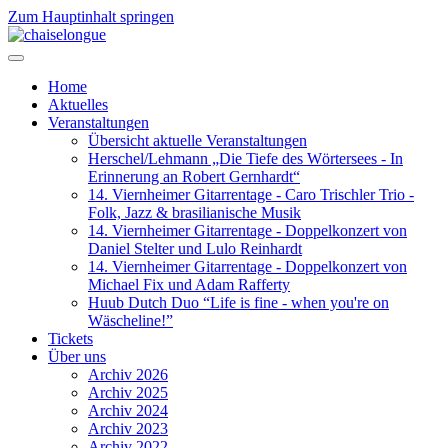
Zum Hauptinhalt springen
Home
Aktuelles
Veranstaltungen
Übersicht aktuelle Veranstaltungen
Herschel/Lehmann „Die Tiefe des Wörtersees - In
Erinnerung an Robert Gernhardt“
14. Viernheimer Gitarrentage - Caro Trischler Trio -
Folk, Jazz & brasilianische Musik
14. Viernheimer Gitarrentage - Doppelkonzert von
Daniel Stelter und Lulo Reinhardt
14. Viernheimer Gitarrentage - Doppelkonzert von
Michael Fix und Adam Rafferty
Huub Dutch Duo “Life is fine - when you're on
Wäscheline!”
Tickets
Über uns
Archiv 2026
Archiv 2025
Archiv 2024
Archiv 2023
Archiv 2022