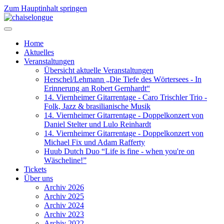
Zum Hauptinhalt springen
Home
Aktuelles
Veranstaltungen
Übersicht aktuelle Veranstaltungen
Herschel/Lehmann „Die Tiefe des Wörtersees - In
Erinnerung an Robert Gernhardt“
14. Viernheimer Gitarrentage - Caro Trischler Trio -
Folk, Jazz & brasilianische Musik
14. Viernheimer Gitarrentage - Doppelkonzert von
Daniel Stelter und Lulo Reinhardt
14. Viernheimer Gitarrentage - Doppelkonzert von
Michael Fix und Adam Rafferty
Huub Dutch Duo “Life is fine - when you're on
Wäscheline!”
Tickets
Über uns
Archiv 2026
Archiv 2025
Archiv 2024
Archiv 2023
Archiv 2022