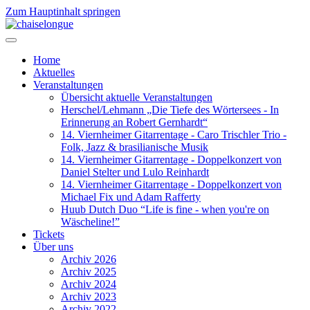
Zum Hauptinhalt springen
Home
Aktuelles
Veranstaltungen
Übersicht aktuelle Veranstaltungen
Herschel/Lehmann „Die Tiefe des Wörtersees - In
Erinnerung an Robert Gernhardt“
14. Viernheimer Gitarrentage - Caro Trischler Trio -
Folk, Jazz & brasilianische Musik
14. Viernheimer Gitarrentage - Doppelkonzert von
Daniel Stelter und Lulo Reinhardt
14. Viernheimer Gitarrentage - Doppelkonzert von
Michael Fix und Adam Rafferty
Huub Dutch Duo “Life is fine - when you're on
Wäscheline!”
Tickets
Über uns
Archiv 2026
Archiv 2025
Archiv 2024
Archiv 2023
Archiv 2022