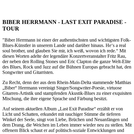
BIBER HERRMANN - LAST EXIT PARADISE -
TOUR
"Biber Herrmann ist einer der authentischsten und wichtigsten Folk-
Blues-Künstler in unserem Lande und darüber hinaus. He‘s a real
soul brother, und glauben Sie mir, ich weiß, wovon ich rede.“ Mit
diesen Worten adelte der legendäre Konzertveranstalter Fritz Rau,
der neben den Rolling Stones und Eric Clapton die ganze Welt-Elite
des Blues, Rock und Jazz auf die Bühnen Europas gebracht hat, den
Songwriter und Gitarristen.
Zu Recht, denn der aus dem Rhein-Main-Delta stammende Matthias
„Biber“ Herrmann vereinigt Singer/Songwriter-Poesie, virtuose
Gitarren-Artistik und stampfenden Akustik-Blues zu einer exquisiten
Mischung, die ihre eigene Sprache und Färbung besitzt.
Auf seinem aktuellen Album „Last Exit Paradise“ erzählt er von
Licht und Schatten, erkundet mit rauchiger Stimme die tieferen
Winkel der Seele, singt von Liebe, Brüchen und Neuanfängen und
dem Drang, die Weichen im Leben immer wieder neu zu stellen. Mit
offenem Blick schaut er auf politisch-soziale Entwicklungen und