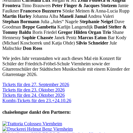
Neumann
Christina Lux
Megan & Jez
Zelia Fonseca & Angela
Frontera
Timo Brauwers
Peter Finger & Jacques Stotzem
Jamie
Faulkner
Francesco Buzzurro
Sönke Meinen & Anna-Lucia Rupp
Martin Harley
Johanna Alba
Maneli Jamal
Andrea Valeri
Stephan Bormann
Julia „Jules“ Nagele
Stephanie Neigel
Dave
Goodman
Beppe Gambetta
Karlijn Langendijk
Daniel Stelter &
Tommy Baldu
Boris Friedel
Gregor Hilden Organ Trio
Shane
Hennessy
Sophie Chassée
Janek Pentz
Marcus Eaton
Bar Kody
(Michael Koschorrek und Katja Ohde)
Silvio Schneider
Jule
Malischke
Don Ross
Wie jedes Jahr veranstalten wir auch dieses Mal ein Konzert für
Schüler der Friedrich-Fröbel-Schule Viernheim sowie der
Gitarrenschüler der Städtischen Musikschule mit einem Künstler der
Gitarrentage 2026.
Tickets für den 27. September 2026
Tickets für den 23. Oktober 2026
Tickets für den 24. Oktober 2026
Kombi-Tickets für den 23.+24.10.26
chaiselongue dankt den Partnern: