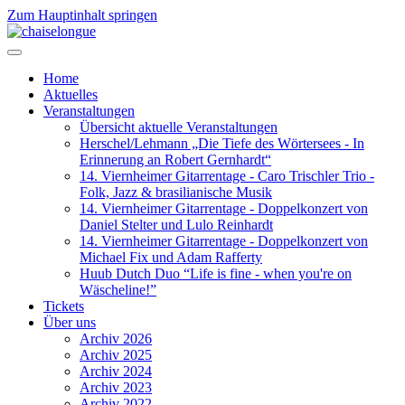
Zum Hauptinhalt springen
Home
Aktuelles
Veranstaltungen
Übersicht aktuelle Veranstaltungen
Herschel/Lehmann „Die Tiefe des Wörtersees - In
Erinnerung an Robert Gernhardt“
14. Viernheimer Gitarrentage - Caro Trischler Trio -
Folk, Jazz & brasilianische Musik
14. Viernheimer Gitarrentage - Doppelkonzert von
Daniel Stelter und Lulo Reinhardt
14. Viernheimer Gitarrentage - Doppelkonzert von
Michael Fix und Adam Rafferty
Huub Dutch Duo “Life is fine - when you're on
Wäscheline!”
Tickets
Über uns
Archiv 2026
Archiv 2025
Archiv 2024
Archiv 2023
Archiv 2022