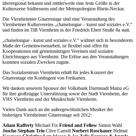
überregional bekannt und mittlerweile eine feste Größe in der
Kulturszene Südhessens und der Metropolregion Rhein-Neckar.
Die Viernheimner Gitarrentage sind eine Veranstaltung des
Viernheimer Kulturvereins „chaiselongue – kunst und soziales e.V.“
und finden im TiB Viernheim in der Friedrich Ebert Straße 8a statt.
„chaiselongue - kunst und soziales e.V.“ widmet sich in besonderem
Maße der Gemeinwesenarbeit, ist flexibel und offen für
Kooperationen mit gemeinnützigen Vereinen und sozialen
Einrichtungen aus Viernheim. Die Erlöse aus den Veranstaltungen
kommen sozialen Zwecken zugute.
Das Sozialzentrum Viernheim erhält für jedes Konzert der
Gitarrentage ein Kontingent von Freikarten.
Wir danken unserem Sponsor der Volksbank Darmstadt Mainz eG
für ihre großzügige Unterstützung sowie der Stadt Viernheim, der
VHS Viernheim und der Musikschule Viernheim.
Vielen Dank auch an die außergewöhnlichen Musiker der
bisherigen Viernheimer Gitarrentage seit 2012:
Adam Rafferty
Michael Fix
Friend and Fellow
Simon Wahl
Joscho Stephan Trio
Clive Carroll
Norbert Roschauer
Helmut