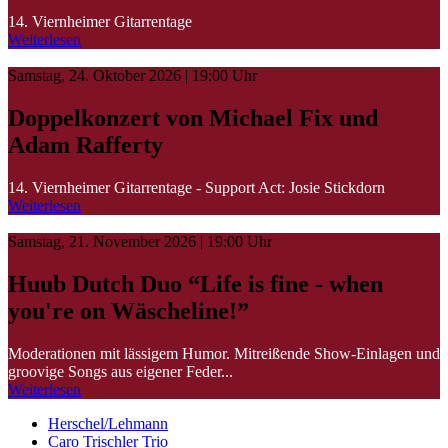
14. Viernheimer Gitarrentage
Weiterlesen
Samstag, 24. Oktober 2026 | 19:00 Uhr
Doppelkonzert von Michael Fix und
Adam Rafferty
14. Viernheimer Gitarrentage - Support Act: Josie Stickdorn
Weiterlesen
Samstag, 21. November 2026 | 19:00 Uhr
Huub Dutch Duo “Life is fine - when
you're on Wäscheline!”
Moderationen mit lässigem Humor. Mitreißende Show-Einlagen und
groovige Songs aus eigener Feder...
Weiterlesen
Herschel/Lehmann
Caro Trischler Trio