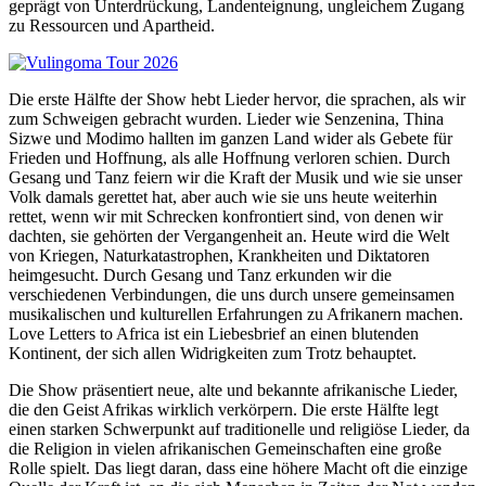
geprägt von Unterdrückung, Landenteignung, ungleichem Zugang
zu Ressourcen und Apartheid.
Die erste Hälfte der Show hebt Lieder hervor, die sprachen, als wir
zum Schweigen gebracht wurden. Lieder wie Senzenina, Thina
Sizwe und Modimo hallten im ganzen Land wider als Gebete für
Frieden und Hoffnung, als alle Hoffnung verloren schien. Durch
Gesang und Tanz feiern wir die Kraft der Musik und wie sie unser
Volk damals gerettet hat, aber auch wie sie uns heute weiterhin
rettet, wenn wir mit Schrecken konfrontiert sind, von denen wir
dachten, sie gehörten der Vergangenheit an. Heute wird die Welt
von Kriegen, Naturkatastrophen, Krankheiten und Diktatoren
heimgesucht. Durch Gesang und Tanz erkunden wir die
verschiedenen Verbindungen, die uns durch unsere gemeinsamen
musikalischen und kulturellen Erfahrungen zu Afrikanern machen.
Love Letters to Africa ist ein Liebesbrief an einen blutenden
Kontinent, der sich allen Widrigkeiten zum Trotz behauptet.
Die Show präsentiert neue, alte und bekannte afrikanische Lieder,
die den Geist Afrikas wirklich verkörpern. Die erste Hälfte legt
einen starken Schwerpunkt auf traditionelle und religiöse Lieder, da
die Religion in vielen afrikanischen Gemeinschaften eine große
Rolle spielt. Das liegt daran, dass eine höhere Macht oft die einzige