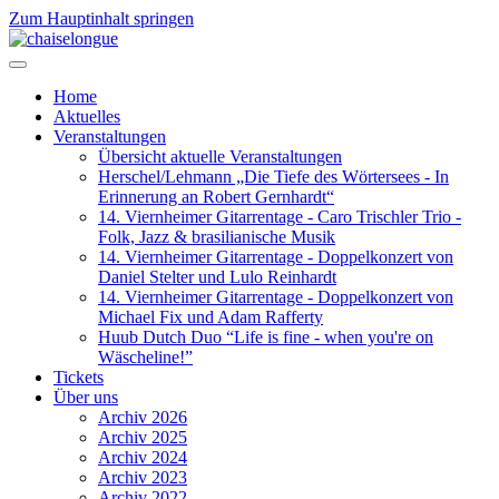
Zum Hauptinhalt springen
Home
Aktuelles
Veranstaltungen
Übersicht aktuelle Veranstaltungen
Herschel/Lehmann „Die Tiefe des Wörtersees - In
Erinnerung an Robert Gernhardt“
14. Viernheimer Gitarrentage - Caro Trischler Trio -
Folk, Jazz & brasilianische Musik
14. Viernheimer Gitarrentage - Doppelkonzert von
Daniel Stelter und Lulo Reinhardt
14. Viernheimer Gitarrentage - Doppelkonzert von
Michael Fix und Adam Rafferty
Huub Dutch Duo “Life is fine - when you're on
Wäscheline!”
Tickets
Über uns
Archiv 2026
Archiv 2025
Archiv 2024
Archiv 2023
Archiv 2022