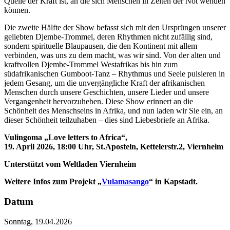
Quelle der Kraft ist, an die sich Menschen in Zeiten der Not wenden
können.
Die zweite Hälfte der Show befasst sich mit den Ursprüngen unserer
geliebten Djembe-Trommel, deren Rhythmen nicht zufällig sind,
sondern spirituelle Blaupausen, die den Kontinent mit allem
verbinden, was uns zu dem macht, was wir sind. Von der alten und
kraftvollen Djembe-Trommel Westafrikas bis hin zum
südafrikanischen Gumboot-Tanz – Rhythmus und Seele pulsieren in
jedem Gesang, um die unvergängliche Kraft der afrikanischen
Menschen durch unsere Geschichten, unsere Lieder und unsere
Vergangenheit hervorzuheben. Diese Show erinnert an die
Schönheit des Menschseins in Afrika, und nun laden wir Sie ein, an
dieser Schönheit teilzuhaben – dies sind Liebesbriefe an Afrika.
Vulingoma „Love letters to Africa“,
19. April 2026, 18:00 Uhr, St.Aposteln, Kettelerstr.2, Viernheim
Unterstützt vom Weltladen Viernheim
Weitere Infos zum Projekt „
Vulamasango
“ in Kapstadt.
Datum
Sonntag, 19.04.2026