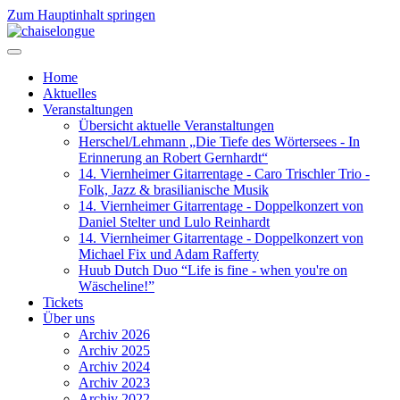
Zum Hauptinhalt springen
Home
Aktuelles
Veranstaltungen
Übersicht aktuelle Veranstaltungen
Herschel/Lehmann „Die Tiefe des Wörtersees - In
Erinnerung an Robert Gernhardt“
14. Viernheimer Gitarrentage - Caro Trischler Trio -
Folk, Jazz & brasilianische Musik
14. Viernheimer Gitarrentage - Doppelkonzert von
Daniel Stelter und Lulo Reinhardt
14. Viernheimer Gitarrentage - Doppelkonzert von
Michael Fix und Adam Rafferty
Huub Dutch Duo “Life is fine - when you're on
Wäscheline!”
Tickets
Über uns
Archiv 2026
Archiv 2025
Archiv 2024
Archiv 2023
Archiv 2022