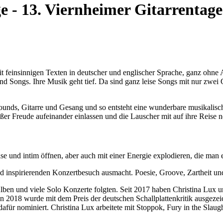
e - 13. Viernheimer Gitarrentage
 fein­sinnigen Texten in deutscher und englischer Sprache, ganz ohne 
 Songs. Ihre Musik geht tief. Da sind ganz leise Songs mit nur zwei 
ounds, Gitarre und Gesang und so entsteht eine wunderbare musikalisc
 großer Freude aufeinander einlassen und die Lauscher mit auf ihre Re
leise und intim öffnen, aber auch mit einer Energie explodieren, die m
d inspirierenden Konzertbesuch ausmacht. Poesie, Groove, Zartheit un
 Alben und viele Solo Konzerte folgten. Seit 2017 haben Christina L
on 2018 wurde mit dem Preis der deutschen Schallplattenkritik ausgez
r nominiert. Christina Lux arbeitete mit Stoppok, Fury in the Slaugh