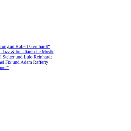
erung an Robert Gernhardt“
, Jazz & brasilianische Musik
l Stelter und Lulo Reinhardt
ael Fix und Adam Rafferty
ine!”