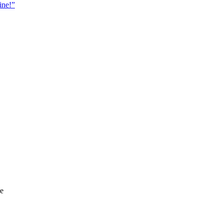
ine!”
ge