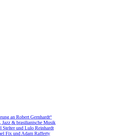
erung an Robert Gernhardt“
, Jazz & brasilianische Musik
l Stelter und Lulo Reinhardt
ael Fix und Adam Rafferty