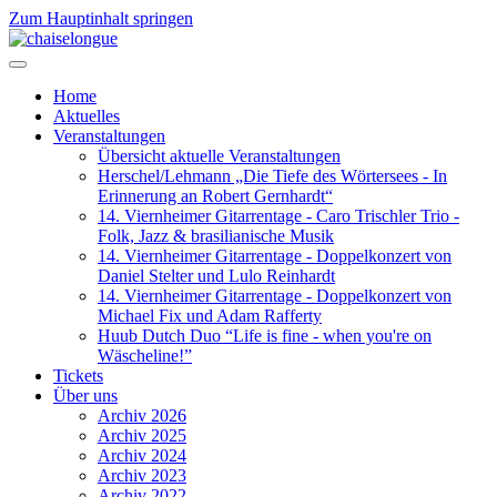
Zum Hauptinhalt springen
Home
Aktuelles
Veranstaltungen
Übersicht aktuelle Veranstaltungen
Herschel/Lehmann „Die Tiefe des Wörtersees - In
Erinnerung an Robert Gernhardt“
14. Viernheimer Gitarrentage - Caro Trischler Trio -
Folk, Jazz & brasilianische Musik
14. Viernheimer Gitarrentage - Doppelkonzert von
Daniel Stelter und Lulo Reinhardt
14. Viernheimer Gitarrentage - Doppelkonzert von
Michael Fix und Adam Rafferty
Huub Dutch Duo “Life is fine - when you're on
Wäscheline!”
Tickets
Über uns
Archiv 2026
Archiv 2025
Archiv 2024
Archiv 2023
Archiv 2022