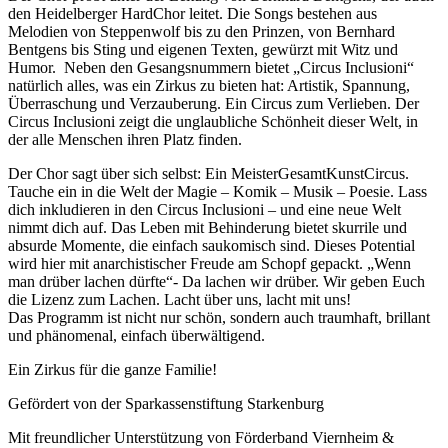
den Heidelberger HardChor leitet. Die Songs bestehen aus
Melodien von Steppenwolf bis zu den Prinzen, von Bernhard
Bentgens bis Sting und eigenen Texten, gewürzt mit Witz und
Humor. Neben den Gesangsnummern bietet „Circus Inclusioni“
natürlich alles, was ein Zirkus zu bieten hat: Artistik, Spannung,
Überraschung und Verzauberung. Ein Circus zum Verlieben. Der
Circus Inclusioni zeigt die unglaubliche Schönheit dieser Welt, in
der alle Menschen ihren Platz finden.
Der Chor sagt über sich selbst: Ein MeisterGesamtKunstCircus.
Tauche ein in die Welt der Magie – Komik – Musik – Poesie. Lass
dich inkludieren in den Circus Inclusioni – und eine neue Welt
nimmt dich auf. Das Leben mit Behinderung bietet skurrile und
absurde Momente, die einfach saukomisch sind. Dieses Potential
wird hier mit anarchistischer Freude am Schopf gepackt. „Wenn
man drüber lachen dürfte“- Da lachen wir drüber. Wir geben Euch
die Lizenz zum Lachen. Lacht über uns, lacht mit uns!
Das Programm ist nicht nur schön, sondern auch traumhaft, brillant
und phänomenal, einfach überwältigend.
Ein Zirkus für die ganze Familie!
Gefördert von der Sparkassenstiftung Starkenburg
Mit freundlicher Unterstützung von Förderband Viernheim &