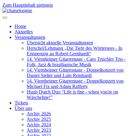
Zum Hauptinhalt springen
Home
Aktuelles
Veranstaltungen
Übersicht aktuelle Veranstaltungen
Herschel/Lehmann „Die Tiefe des Wörtersees - In
Erinnerung an Robert Gernhardt“
14. Viernheimer Gitarrentage - Caro Trischler Trio -
Folk, Jazz & brasilianische Musik
14. Viernheimer Gitarrentage - Doppelkonzert von
Daniel Stelter und Lulo Reinhardt
14. Viernheimer Gitarrentage - Doppelkonzert von
Michael Fix und Adam Rafferty
Huub Dutch Duo “Life is fine - when you're on
Wäscheline!”
Tickets
Über uns
Archiv 2026
Archiv 2025
Archiv 2024
Archiv 2023
Archiv 2022