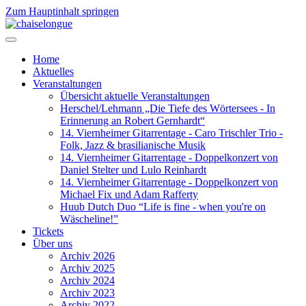
Zum Hauptinhalt springen
Home
Aktuelles
Veranstaltungen
Übersicht aktuelle Veranstaltungen
Herschel/Lehmann „Die Tiefe des Wörtersees - In
Erinnerung an Robert Gernhardt“
14. Viernheimer Gitarrentage - Caro Trischler Trio -
Folk, Jazz & brasilianische Musik
14. Viernheimer Gitarrentage - Doppelkonzert von
Daniel Stelter und Lulo Reinhardt
14. Viernheimer Gitarrentage - Doppelkonzert von
Michael Fix und Adam Rafferty
Huub Dutch Duo “Life is fine - when you're on
Wäscheline!”
Tickets
Über uns
Archiv 2026
Archiv 2025
Archiv 2024
Archiv 2023
Archiv 2022