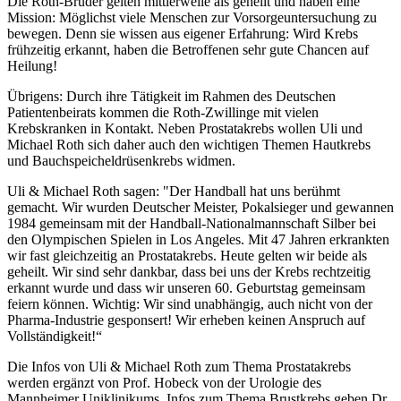
Die Roth-Brüder gelten mittlerweile als geheilt und haben eine
Mission: Möglichst viele Menschen zur Vorsorgeuntersuchung zu
bewegen. Denn sie wissen aus eigener Erfahrung: Wird Krebs
frühzeitig erkannt, haben die Betroffenen sehr gute Chancen auf
Heilung!
Übrigens: Durch ihre Tätigkeit im Rahmen des Deutschen
Patientenbeirats kommen die Roth-Zwillinge mit vielen
Krebskranken in Kontakt. Neben Prostatakrebs wollen Uli und
Michael Roth sich daher auch den wichtigen Themen Hautkrebs
und Bauchspeicheldrüsenkrebs widmen.
Uli & Michael Roth sagen: "Der Handball hat uns berühmt
gemacht. Wir wurden Deutscher Meister, Pokalsieger und gewannen
1984 gemeinsam mit der Handball-Nationalmannschaft Silber bei
den Olympischen Spielen in Los Angeles. Mit 47 Jahren erkrankten
wir fast gleichzeitig an Prostatakrebs. Heute gelten wir beide als
geheilt. Wir sind sehr dankbar, dass bei uns der Krebs rechtzeitig
erkannt wurde und dass wir unseren 60. Geburtstag gemeinsam
feiern können. Wichtig: Wir sind unabhängig, auch nicht von der
Pharma-Industrie gesponsert! Wir erheben keinen Anspruch auf
Vollständigkeit!“
Die Infos von Uli & Michael Roth zum Thema Prostatakrebs
werden ergänzt von Prof. Hobeck von der Urologie des
Mannheimer Uniklinikums. Infos zum Thema Brustkrebs geben Dr.