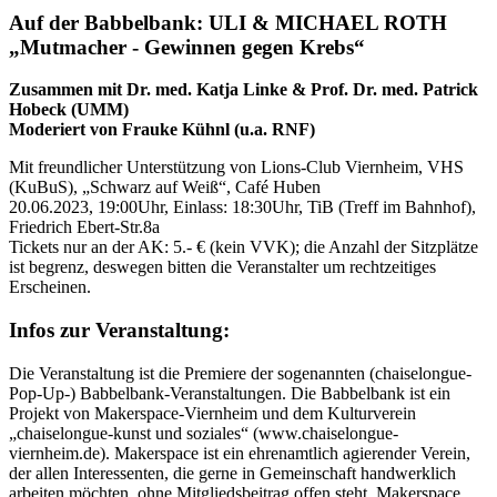
Auf der Babbelbank: ULI & MICHAEL ROTH
„Mutmacher - Gewinnen gegen Krebs“
Zusammen mit Dr. med. Katja Linke & Prof. Dr. med. Patrick
Hobeck (UMM)
Moderiert von Frauke Kühnl (u.a. RNF)
Mit freundlicher Unterstützung von Lions-Club Viernheim, VHS
(KuBuS), „Schwarz auf Weiß“, Café Huben
20.06.2023, 19:00Uhr, Einlass: 18:30Uhr, TiB (Treff im Bahnhof),
Friedrich Ebert-Str.8a
Tickets nur an der AK: 5.- € (kein VVK); die Anzahl der Sitzplätze
ist begrenz, deswegen bitten die Veranstalter um rechtzeitiges
Erscheinen.
Infos zur Veranstaltung:
Die Veranstaltung ist die Premiere der sogenannten (chaiselongue-
Pop-Up-) Babbelbank-Veranstaltungen. Die Babbelbank ist ein
Projekt von Makerspace-Viernheim und dem Kulturverein
„chaiselongue-kunst und soziales“ (www.chaiselongue-
viernheim.de). Makerspace ist ein ehrenamtlich agierender Verein,
der allen Interessenten, die gerne in Gemeinschaft handwerklich
arbeiten möchten, ohne Mitgliedsbeitrag offen steht. Makerspace