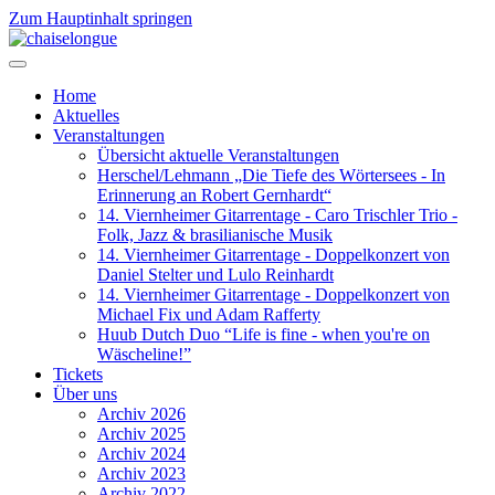
Zum Hauptinhalt springen
Home
Aktuelles
Veranstaltungen
Übersicht aktuelle Veranstaltungen
Herschel/Lehmann „Die Tiefe des Wörtersees - In
Erinnerung an Robert Gernhardt“
14. Viernheimer Gitarrentage - Caro Trischler Trio -
Folk, Jazz & brasilianische Musik
14. Viernheimer Gitarrentage - Doppelkonzert von
Daniel Stelter und Lulo Reinhardt
14. Viernheimer Gitarrentage - Doppelkonzert von
Michael Fix und Adam Rafferty
Huub Dutch Duo “Life is fine - when you're on
Wäscheline!”
Tickets
Über uns
Archiv 2026
Archiv 2025
Archiv 2024
Archiv 2023
Archiv 2022