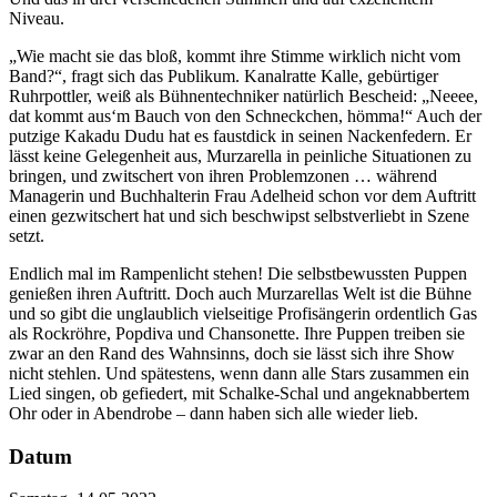
Niveau.
„Wie macht sie das bloß, kommt ihre Stimme wirklich nicht vom
Band?“, fragt sich das Publikum. Kanalratte Kalle, gebürtiger
Ruhrpottler, weiß als Bühnentechniker natürlich Bescheid: „Neeee,
dat kommt aus‘m Bauch von den Schneckchen, hömma!“ Auch der
putzige Kakadu Dudu hat es faustdick in seinen Nackenfedern. Er
lässt keine Gelegenheit aus, Murzarella in peinliche Situationen zu
bringen, und zwitschert von ihren Problemzonen … während
Managerin und Buchhalterin Frau Adelheid schon vor dem Auftritt
einen gezwitschert hat und sich beschwipst selbstverliebt in Szene
setzt.
Endlich mal im Rampenlicht stehen! Die selbstbewussten Puppen
genießen ihren Auftritt. Doch auch Murzarellas Welt ist die Bühne
und so gibt die unglaublich vielseitige Profisängerin ordentlich Gas
als Rockröhre, Popdiva und Chansonette. Ihre Puppen treiben sie
zwar an den Rand des Wahnsinns, doch sie lässt sich ihre Show
nicht stehlen. Und spätestens, wenn dann alle Stars zusammen ein
Lied singen, ob gefiedert, mit Schalke-Schal und angeknabbertem
Ohr oder in Abendrobe – dann haben sich alle wieder lieb.
Datum