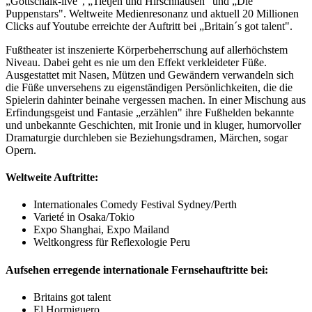
„Gottschalk-live", „Tietjen und Hirschhausen" und „Die
Puppenstars". Weltweite Medienresonanz und aktuell 20 Millionen
Clicks auf Youtube erreichte der Auftritt bei „Britain´s got talent".
Fußtheater ist inszenierte Körperbeherrschung auf allerhöchstem
Niveau. Dabei geht es nie um den Effekt verkleideter Füße.
Ausgestattet mit Nasen, Mützen und Gewändern verwandeln sich
die Füße unversehens zu eigenständigen Persönlichkeiten, die die
Spielerin dahinter beinahe vergessen machen. In einer Mischung aus
Erfindungsgeist und Fantasie „erzählen" ihre Fußhelden bekannte
und unbekannte Geschichten, mit Ironie und in kluger, humorvoller
Dramaturgie durchleben sie Beziehungsdramen, Märchen, sogar
Opern.
Weltweite Auftritte:
Internationales Comedy Festival Sydney/Perth
Varieté in Osaka/Tokio
Expo Shanghai, Expo Mailand
Weltkongress für Reflexologie Peru
Aufsehen erregende internationale Fernsehauftritte bei:
Britains got talent
El Hormiguero