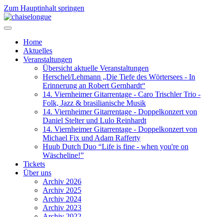
Zum Hauptinhalt springen
Home
Aktuelles
Veranstaltungen
Übersicht aktuelle Veranstaltungen
Herschel/Lehmann „Die Tiefe des Wörtersees - In
Erinnerung an Robert Gernhardt“
14. Viernheimer Gitarrentage - Caro Trischler Trio -
Folk, Jazz & brasilianische Musik
14. Viernheimer Gitarrentage - Doppelkonzert von
Daniel Stelter und Lulo Reinhardt
14. Viernheimer Gitarrentage - Doppelkonzert von
Michael Fix und Adam Rafferty
Huub Dutch Duo “Life is fine - when you're on
Wäscheline!”
Tickets
Über uns
Archiv 2026
Archiv 2025
Archiv 2024
Archiv 2023
Archiv 2022